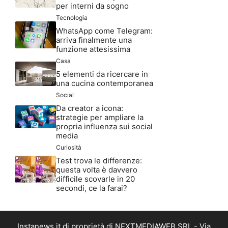
per interni da sogno
Tecnologia
WhatsApp come Telegram:
arriva finalmente una
funzione attesissima
Casa
5 elementi da ricercare in
una cucina contemporanea
Social
Da creator a icona:
strategie per ampliare la
propria influenza sui social
media
Curiosità
Test trova le differenze:
questa volta è davvero
difficile scovarle in 20
secondi, ce la farai?
Instanews.it di proprietà di NEXTMEDIAWEB SRL - Via