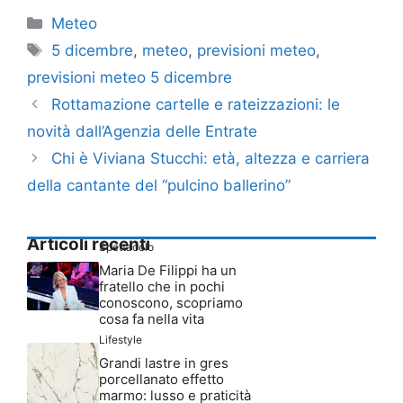
Categorie
Meteo
Tag
5 dicembre
,
meteo
,
previsioni meteo
,
previsioni meteo 5 dicembre
Rottamazione cartelle e rateizzazioni: le
novità dall’Agenzia delle Entrate
Chi è Viviana Stucchi: età, altezza e carriera
della cantante del “pulcino ballerino”
Articoli recenti
Spettacolo
Maria De Filippi ha un
fratello che in pochi
conoscono, scopriamo
cosa fa nella vita
Lifestyle
Grandi lastre in gres
porcellanato effetto
marmo: lusso e praticità