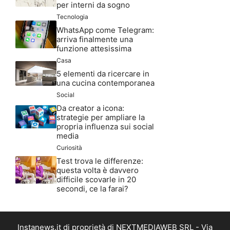
per interni da sogno
Tecnologia
WhatsApp come Telegram:
arriva finalmente una
funzione attesissima
Casa
5 elementi da ricercare in
una cucina contemporanea
Social
Da creator a icona:
strategie per ampliare la
propria influenza sui social
media
Curiosità
Test trova le differenze:
questa volta è davvero
difficile scovarle in 20
secondi, ce la farai?
Instanews.it di proprietà di NEXTMEDIAWEB SRL - Via