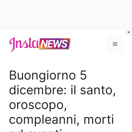
Vai
al
Menu
contenuto
Buongiorno 5
dicembre: il santo,
oroscopo,
compleanni, morti