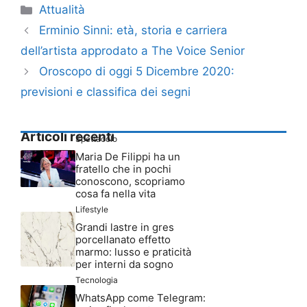
Categorie
Attualità
Erminio Sinni: età, storia e carriera
dell’artista approdato a The Voice Senior
Oroscopo di oggi 5 Dicembre 2020:
previsioni e classifica dei segni
Articoli recenti
Spettacolo
Maria De Filippi ha un
fratello che in pochi
conoscono, scopriamo
cosa fa nella vita
Lifestyle
Grandi lastre in gres
porcellanato effetto
marmo: lusso e praticità
per interni da sogno
Tecnologia
WhatsApp come Telegram: