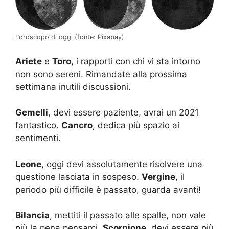
L’oroscopo di oggi (fonte: Pixabay)
Ariete
e
Toro
, i rapporti con chi vi sta intorno
non sono sereni. Rimandate alla prossima
settimana inutili discussioni.
Gemelli
, devi essere paziente, avrai un 2021
fantastico.
Cancro
, dedica più spazio ai
sentimenti.
Leone
, oggi devi assolutamente risolvere una
questione lasciata in sospeso.
Vergine
, il
periodo più difficile è passato, guarda avanti!
Bilancia
, mettiti il passato alle spalle, non vale
più la pena pensarci.
Scorpione
, devi essere più