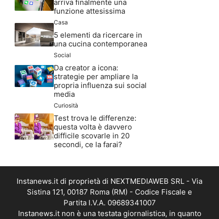
arriva finalmente una
funzione attesissima
Casa
5 elementi da ricercare in
una cucina contemporanea
Social
Da creator a icona:
strategie per ampliare la
propria influenza sui social
media
Curiosità
Test trova le differenze:
questa volta è davvero
difficile scovarle in 20
secondi, ce la farai?
Instanews.it di proprietà di NEXTMEDIAWEB SRL - Via
Sistina 121, 00187 Roma (RM) - Codice Fiscale e
Partita I.V.A. 09689341007
Instanews.it non è una testata giornalistica, in quanto