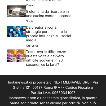
Casa
5 elementi da ricercare in
una cucina contemporanea
Social
Da creator a icona:
strategie per ampliare la
propria influenza sui social
media
Curiosità
Test trova le differenze:
questa volta è davvero
difficile scovarle in 20
secondi, ce la farai?
Instanews.it di proprietà di NEXTMEDIAWEB SRL - Via
Sistina 121, 00187 Roma (RM) - Codice Fiscale e
Partita I.V.A. 09689341007
Instanews.it non è una testata giornalistica, in quanto
viene aggiornato senza alcuna periodicità. Non può