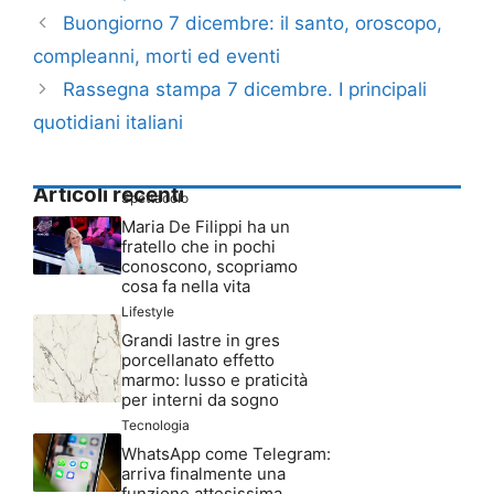
Buongiorno 7 dicembre: il santo, oroscopo,
compleanni, morti ed eventi
Rassegna stampa 7 dicembre. I principali
quotidiani italiani
Articoli recenti
Spettacolo
Maria De Filippi ha un
fratello che in pochi
conoscono, scopriamo
cosa fa nella vita
Lifestyle
Grandi lastre in gres
porcellanato effetto
marmo: lusso e praticità
per interni da sogno
Tecnologia
WhatsApp come Telegram:
arriva finalmente una
funzione attesissima