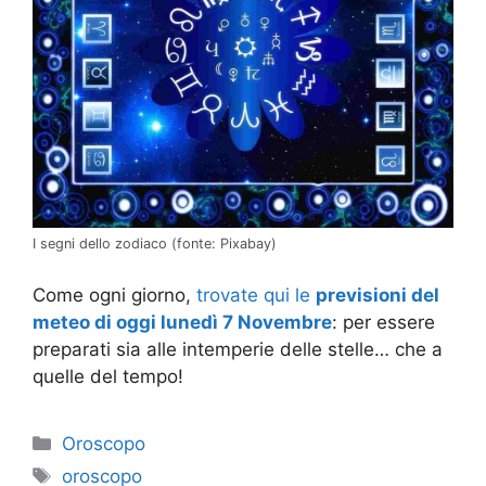
I segni dello zodiaco (fonte: Pixabay)
Come ogni giorno,
trovate qui le
previsioni del
meteo di oggi lunedì 7 Novembre
: per essere
preparati sia alle intemperie delle stelle… che a
quelle del tempo!
Categorie
Oroscopo
Tag
oroscopo