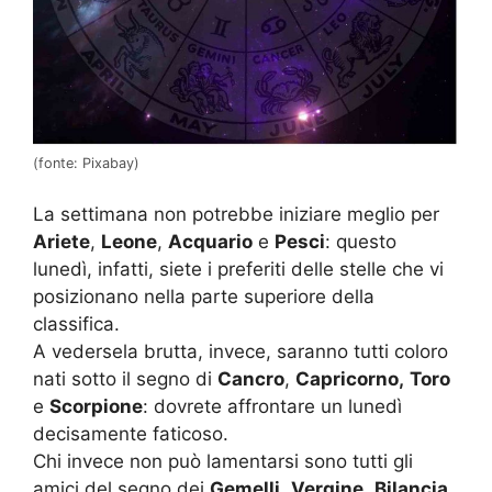
(fonte: Pixabay)
La settimana non potrebbe iniziare meglio per
Ariete
,
Leone
,
Acquario
e
Pesci
: questo
lunedì, infatti, siete i preferiti delle stelle che vi
posizionano nella parte superiore della
classifica.
A vedersela brutta, invece, saranno tutti coloro
nati sotto il segno di
Cancro
,
Capricorno,
Toro
e
Scorpione
: dovrete affrontare un lunedì
decisamente faticoso.
Chi invece non può lamentarsi sono tutti gli
amici del segno dei
Gemelli
,
Vergine
,
Bilancia