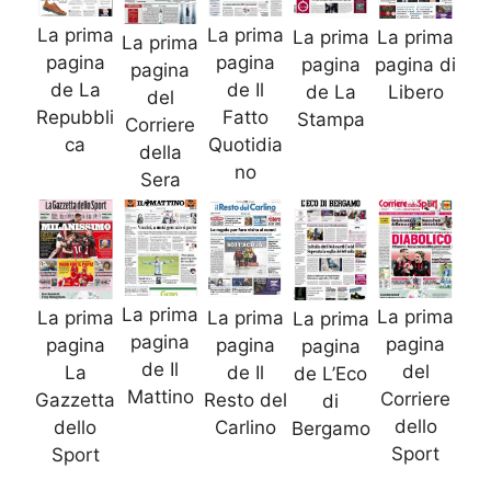
La prima
La prima
La prima
La prima
La prima
pagina
pagina
pagina di
pagina
pagina
de La
de Il
Libero
de La
del
Repubbli
Fatto
Stampa
Corriere
ca
Quotidia
della
no
Sera
La prima
La prima
La prima
La prima
La prima
pagina
pagina
pagina
pagina
pagina
de Il
del
de Il
La
de L’Eco
Mattino
Corriere
Resto del
Gazzetta
di
dello
Carlino
dello
Bergamo
Sport
Sport