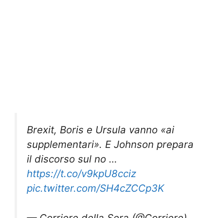
Brexit, Boris e Ursula vanno «ai
supplementari». E Johnson prepara
il discorso sul no …
https://t.co/v9kpU8cciz
pic.twitter.com/SH4cZCCp3K
— Corriere della Sera (@Corriere)