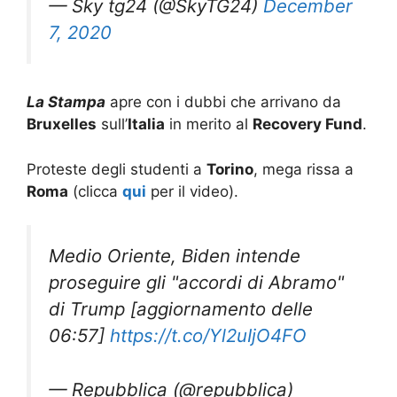
— Sky tg24 (@SkyTG24)
December
7, 2020
La Stampa
apre con i dubbi che arrivano da
Bruxelles
sull’
Italia
in merito al
Recovery Fund
.
Proteste degli studenti a
Torino
, mega rissa a
Roma
(clicca
qui
per il video).
Medio Oriente, Biden intende
proseguire gli "accordi di Abramo"
di Trump [aggiornamento delle
06:57]
https://t.co/Yl2uIjO4FO
— Repubblica (@repubblica)