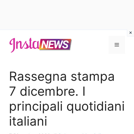
Vai
al
Menu
contenuto
Rassegna stampa
7 dicembre. I
principali quotidiani
italiani