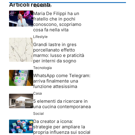
Articoli recenti
Spettacolo
Maria De Filippi ha un
fratello che in pochi
conoscono, scopriamo
cosa fa nella vita
Lifestyle
Grandi lastre in gres
porcellanato effetto
marmo: lusso e praticità
per interni da sogno
Tecnologia
WhatsApp come Telegram:
arriva finalmente una
funzione attesissima
Casa
5 elementi da ricercare in
una cucina contemporanea
Social
Da creator a icona:
strategie per ampliare la
propria influenza sui social