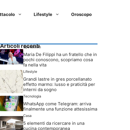
ttacolo
Lifestyle
Oroscopo
Articoli recenti
Spettacolo
Maria De Filippi ha un fratello che in
pochi conoscono, scopriamo cosa
fa nella vita
Lifestyle
Grandi lastre in gres porcellanato
effetto marmo: lusso e praticità per
interni da sogno
Tecnologia
WhatsApp come Telegram: arriva
finalmente una funzione attesissima
Casa
5 elementi da ricercare in una
cucina contemporanea