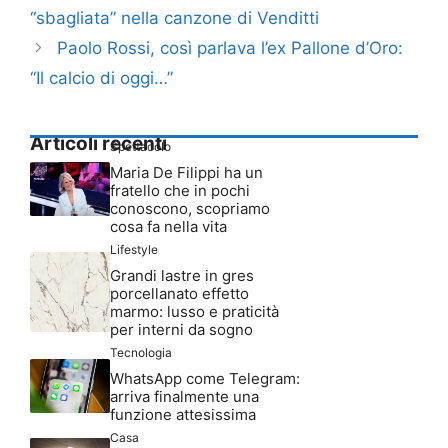
Paolo Rossi, così parlava l’ex Pallone d’Oro:
“Il calcio di oggi…”
Articoli recenti
Spettacolo
Maria De Filippi ha un
fratello che in pochi
conoscono, scopriamo
cosa fa nella vita
Lifestyle
Grandi lastre in gres
porcellanato effetto
marmo: lusso e praticità
per interni da sogno
Tecnologia
WhatsApp come Telegram:
arriva finalmente una
funzione attesissima
Casa
5 elementi da ricercare in