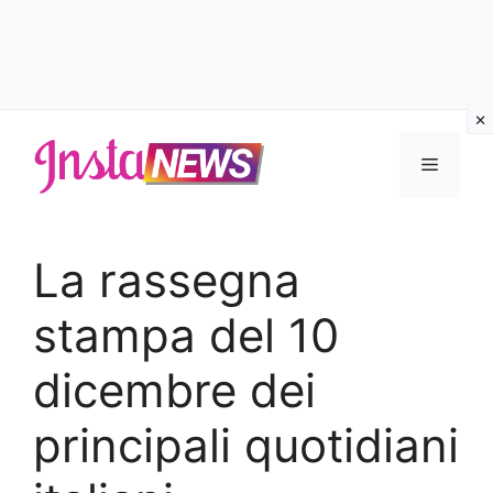
Vai
al
Menu
contenuto
La rassegna
stampa del 10
dicembre dei
principali quotidiani