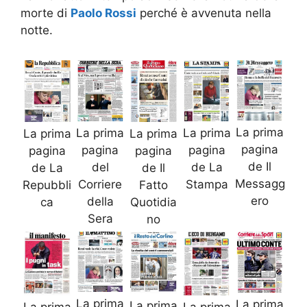
morte di
Paolo Rossi
perché è avvenuta nella
notte.
La prima
La prima
La prima
La prima
La prima
pagina
pagina
pagina
pagina
pagina
de Il
de La
del
de La
de Il
Messagg
Stampa
Corriere
Repubbli
Fatto
ero
della
ca
Quotidia
Sera
no
La prima
La prima
La prima
La prima