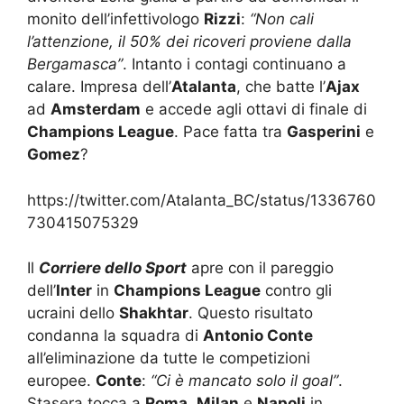
l’attenzione, il 50% dei ricoveri proviene dalla
Bergamasca”
. Intanto i contagi continuano a
calare. Impresa dell’
Atalanta
, che batte l’
Ajax
ad
Amsterdam
e accede agli ottavi di finale di
Champions League
. Pace fatta tra
Gasperini
e
Gomez
?
https://twitter.com/Atalanta_BC/status/1336760
730415075329
Il
Corriere dello Sport
apre con il pareggio
dell’
Inter
in
Champions League
contro gli
ucraini dello
Shakhtar
. Questo risultato
condanna la squadra di
Antonio Conte
all’eliminazione da tutte le competizioni
europee.
Conte
:
“Ci è mancato solo il goal”
.
Stasera tocca a
Roma
,
Milan
e
Napoli
in
Europa League
, per gli azzurri si tratta di uno