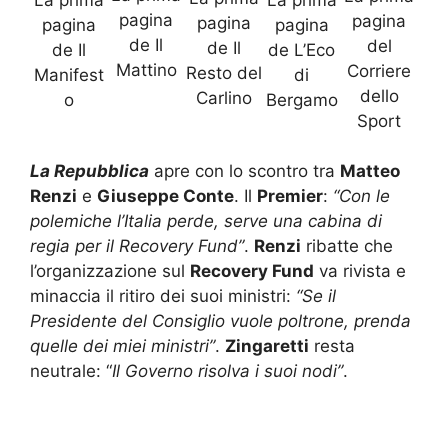
La prima
pagina
pagina
pagina
pagina
pagina
de Il
del
de Il
de Il
de L’Eco
Mattino
Corriere
Resto del
Manifest
di
dello
Carlino
o
Bergamo
Sport
La Repubblica
apre con lo scontro tra
Matteo
Renzi
e
Giuseppe Conte
. Il
Premier
:
“Con le
polemiche l’Italia perde, serve una cabina di
regia per il Recovery Fund”
.
Renzi
ribatte che
l’organizzazione sul
Recovery Fund
va rivista e
minaccia il ritiro dei suoi ministri:
“Se il
Presidente del Consiglio vuole poltrone, prenda
quelle dei miei ministri”
.
Zingaretti
resta
neutrale: “
Il Governo risolva i suoi nodi”
.