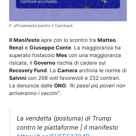
E’ ufficialmente partito il Cashback
Il Manifesto
apre con lo scontro tra
Matteo
Renzi
e
Giuseppe Conte
. La maggioranza ha
superato l’ostacolo
Mes
con una maggioranza
risicata, il
Governo
rischia di cadere sul
Recovery Fund
. La
Camera
archivia le norme di
Salvini
con 298 voti favorevoli e 232 contrari.
La denuncia delle
ONG
:
“Ai paesi più poveri non
arriveranno i vaccini”
.
La vendetta (postuma) di Trump
contro le piattaforme | il manifesto
https://t.co/5VFE53Z84D