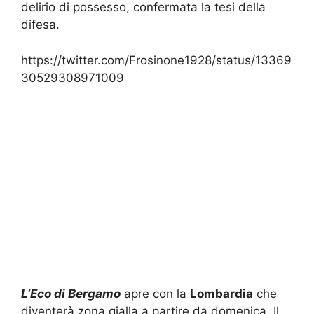
difesa.
https://twitter.com/Frosinone1928/status/13369
30529308971009
L’Eco di Bergamo
apre con la
Lombardia
che
diventerà zona gialla a partire da domenica. Il
monito dell’infettivologo
Rizzi
:
“Non cali