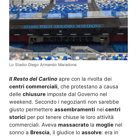
Lo Stadio Diego Armando Maradona
Il Resto del Carlino
apre con la rivolta dei
centri commerciali
, che protestano a causa
delle
chiusure
imposte dal Governo nel
weekend. Secondo i negozianti non sarebbe
giusto permettere
assembramenti
nei
centri
storici
per poi tenere chiuse le loro attività
commerciali. Aveva
massacrato
la
moglie
nel
sonno a
Brescia
, il giudice lo
assolve
: era in
delirio di possesso, confermata la tesi della