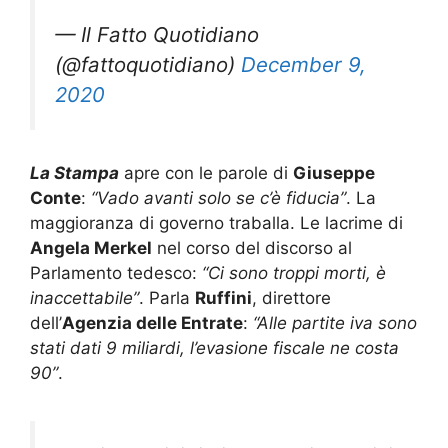
— Il Fatto Quotidiano
(@fattoquotidiano)
December 9,
2020
La Stampa
apre con le parole di
Giuseppe
Conte
:
“Vado avanti solo se c’è fiducia”
. La
maggioranza di governo traballa. Le lacrime di
Angela Merkel
nel corso del discorso al
Parlamento tedesco:
“Ci sono troppi morti, è
inaccettabile”
. Parla
Ruffini
, direttore
dell’
Agenzia delle Entrate
:
“Alle partite iva sono
stati dati 9 miliardi, l’evasione fiscale ne costa
90”
.
Duplice omicidio in Calabria, uccisi