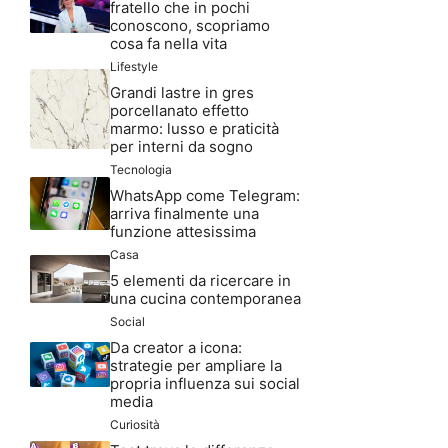
fratello che in pochi
conoscono, scopriamo
cosa fa nella vita
Lifestyle
Grandi lastre in gres
porcellanato effetto
marmo: lusso e praticità
per interni da sogno
Tecnologia
WhatsApp come Telegram:
arriva finalmente una
funzione attesissima
Casa
5 elementi da ricercare in
una cucina contemporanea
Social
Da creator a icona:
strategie per ampliare la
propria influenza sui social
media
Curiosità