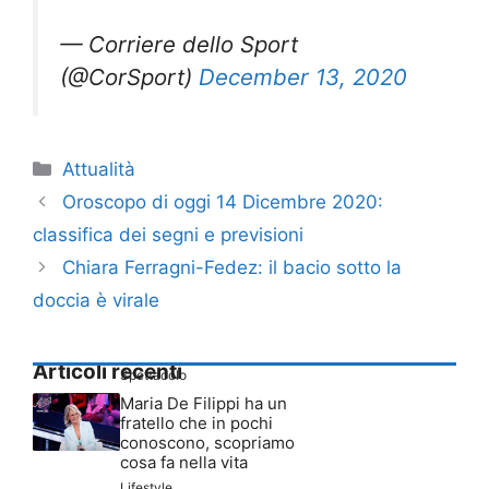
— Corriere dello Sport
(@CorSport)
December 13, 2020
Categorie
Attualità
Oroscopo di oggi 14 Dicembre 2020:
classifica dei segni e previsioni
Chiara Ferragni-Fedez: il bacio sotto la
doccia è virale
Articoli recenti
Spettacolo
Maria De Filippi ha un
fratello che in pochi
conoscono, scopriamo
cosa fa nella vita
Lifestyle