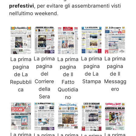
prefestivi
, per evitare gli assembramenti visti
nell’ultimo weekend.
La prima
La prima
La prima
La prima
La prima
pagina
pagina
pagina
pagina
pagina
del
de La
de Il
de La
de Il
Corriere
Stampa
Messagg
Repubbli
Fatto
della
ero
ca
Quotidia
Sera
no
La prima
La prima
La prima
La prima
La prima