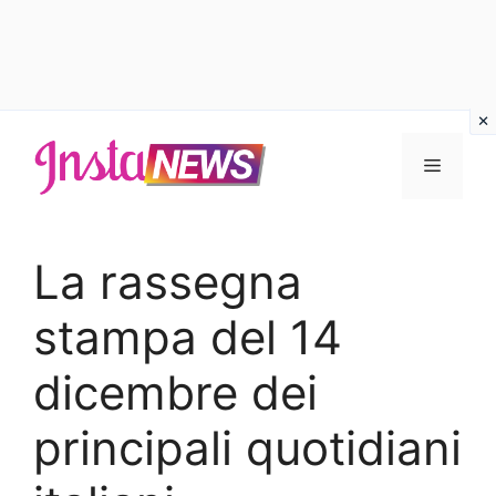
Vai
al
Menu
contenuto
La rassegna
stampa del 14
dicembre dei
principali quotidiani