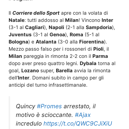
Il
Corriere dello Sport
apre con la volata di
Natale
: tutti addosso al
Milan
! Vincono
Inter
(3-1 al
Cagliari
),
Napoli
(2-1 alla
Sampdoria
),
Juventus
(3-1 al
Genoa
),
Roma
(5-1 al
Bologna
) e
Atalanta
(3-0 alla
Fiorentina
).
Mezzo passo falso per i rossoneri di
Pioli
, il
Milan
pareggia in rimonta 2-2 con il
Parma
dopo aver preso quattro legni.
Dybala
torna al
goal,
Lozano
super,
Barella
avvia la rimonta
dell’
Inter
. Domani subito in campo per gli
anticipi del turno infrasettimanale.
Quincy
#Promes
arrestato, il
motivo è scioccante.
#Ajax
incredulo
https://t.co/QWC9CJiXiU