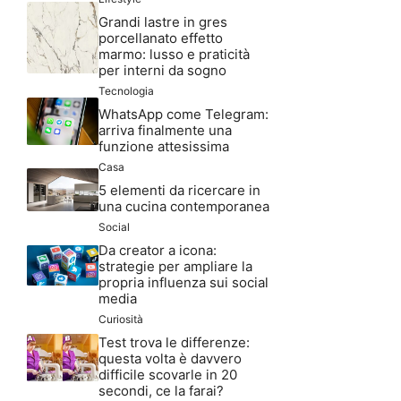
Grandi lastre in gres
porcellanato effetto
marmo: lusso e praticità
per interni da sogno
Tecnologia
WhatsApp come Telegram:
arriva finalmente una
funzione attesissima
Casa
5 elementi da ricercare in
una cucina contemporanea
Social
Da creator a icona:
strategie per ampliare la
propria influenza sui social
media
Curiosità
Test trova le differenze:
questa volta è davvero
difficile scovarle in 20
secondi, ce la farai?