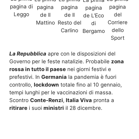
pagina di
pagina
pagina
pagina
pagina
Leggo
del
de Il
de Il
de L’Eco
Corriere
Mattino
Resto del
di
dello
Carlino
Bergamo
Sport
La Repubblica
apre con le disposizioni del
Governo per le feste natalizie. Probabile
zona
rossa in tutto il paese
nei giorni festivi e
prefestivi. In
Germania
la pandemia è fuori
controllo,
lockdown
totale fino al 10 gennaio,
tempi lunghi per le vaccinazioni di massa.
Scontro
Conte-Renzi
,
Italia Viva
pronta a
ritirare
i suoi
ministri
il 28 dicembre.