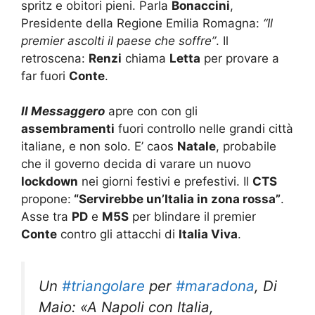
spritz e obitori pieni. Parla
Bonaccini
,
Presidente della Regione Emilia Romagna:
“Il
premier ascolti il paese che soffre”
. Il
retroscena:
Renzi
chiama
Letta
per provare a
far fuori
Conte
.
Il Messaggero
apre con con gli
assembramenti
fuori controllo nelle grandi città
italiane, e non solo. E’ caos
Natale
, probabile
che il governo decida di varare un nuovo
lockdown
nei giorni festivi e prefestivi. Il
CTS
propone:
“Servirebbe un’Italia in zona rossa”
.
Asse tra
PD
e
M5S
per blindare il premier
Conte
contro gli attacchi di
Italia Viva
.
Un
#triangolare
per
#maradona
, Di
Maio: «A Napoli con Italia,