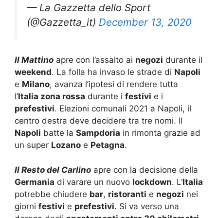
— La Gazzetta dello Sport
(@Gazzetta_it)
December 13, 2020
Il Mattino
apre con l’assalto ai
negozi
durante il
weekend
. La folla ha invaso le strade di
Napoli
e
Milano
, avanza l’ipotesi di rendere tutta
l’
Italia zona rossa
durante i
festivi
e i
prefestivi
. Elezioni comunali 2021 a Napoli, il
centro destra deve decidere tra tre nomi. Il
Napoli
batte la
Sampdoria
in rimonta grazie ad
un super
Lozano
e
Petagna
.
Il Resto del Carlino
apre con la decisione della
Germania
di varare un nuovo
lockdown
. L’
Italia
potrebbe chiudere
bar
,
ristoranti
e
negozi
nei
giorni
festivi
e
prefestivi
. Si va verso una