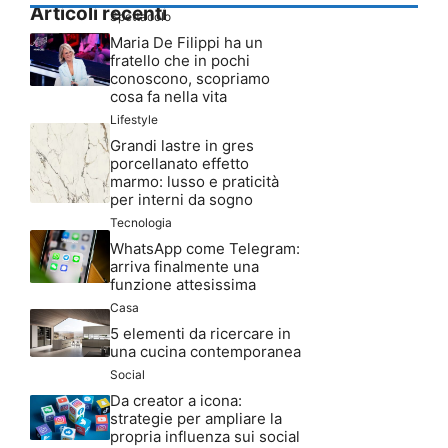
Articoli recenti
Spettacolo
Maria De Filippi ha un
fratello che in pochi
conoscono, scopriamo
cosa fa nella vita
Lifestyle
Grandi lastre in gres
porcellanato effetto
marmo: lusso e praticità
per interni da sogno
Tecnologia
WhatsApp come Telegram:
arriva finalmente una
funzione attesissima
Casa
5 elementi da ricercare in
una cucina contemporanea
Social
Da creator a icona:
strategie per ampliare la
propria influenza sui social