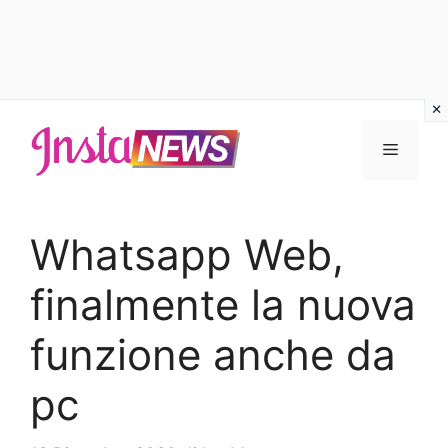
Vai
al
Menu
contenuto
Whatsapp Web,
finalmente la nuova
funzione anche da
pc