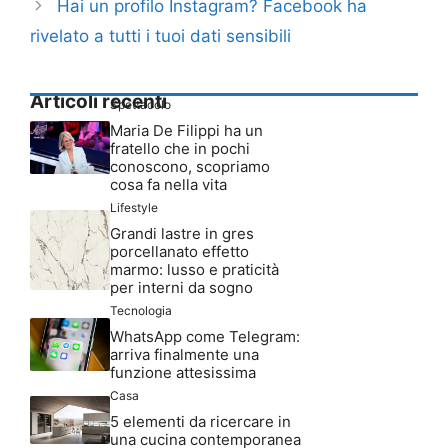
Hai un profilo Instagram? Facebook ha
rivelato a tutti i tuoi dati sensibili
Articoli recenti
Spettacolo
Maria De Filippi ha un
fratello che in pochi
conoscono, scopriamo
cosa fa nella vita
Lifestyle
Grandi lastre in gres
porcellanato effetto
marmo: lusso e praticità
per interni da sogno
Tecnologia
WhatsApp come Telegram:
arriva finalmente una
funzione attesissima
Casa
5 elementi da ricercare in
una cucina contemporanea