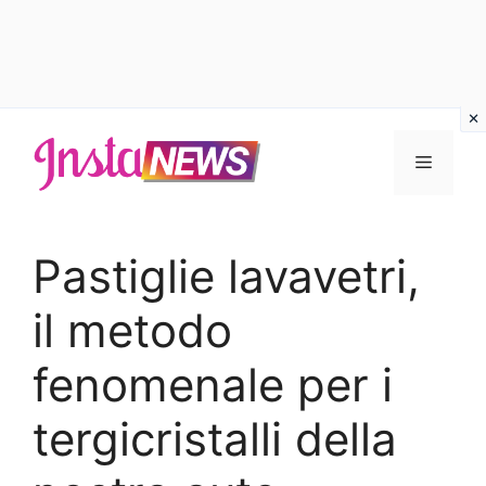
Vai
al
Menu
contenuto
Pastiglie lavavetri,
il metodo
fenomenale per i
tergicristalli della