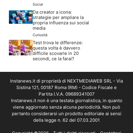
Social
Da creator a icona:
strategie per ampliare la
propria influenza sui social
media
Curiosità
Test trova le differenze:
questa volta è davvero
difficile scovarle in 20
secondi, ce la farai?
Instanews.it di proprietà di NEXTMEDIAWEB SRL - Via
Sistina 121, 00187 Roma (RM) - Codice Fiscale e
Partita I.V.A. 09689341007
Instanews.it non è una testata giornalistica, in quanto
viene aggiornato senza alcuna periodicità. Non può
pertanto considerarsi un prodotto editoriale ai sensi
della legge n. 62 del 07.03.2001