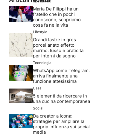
Articoli recenti
Spettacolo
Maria De Filippi ha un
fratello che in pochi
conoscono, scopriamo
cosa fa nella vita
Lifestyle
Grandi lastre in gres
porcellanato effetto
marmo: lusso e praticità
per interni da sogno
Tecnologia
WhatsApp come Telegram:
arriva finalmente una
funzione attesissima
Casa
5 elementi da ricercare in
una cucina contemporanea
Social
Da creator a icona:
strategie per ampliare la
propria influenza sui social
media