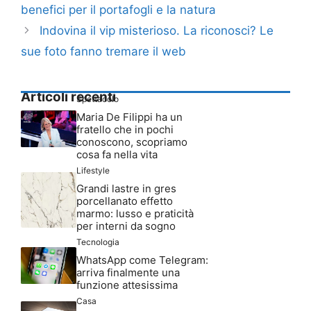
benefici per il portafogli e la natura
Indovina il vip misterioso. La riconosci? Le
sue foto fanno tremare il web
Articoli recenti
Spettacolo
Maria De Filippi ha un
fratello che in pochi
conoscono, scopriamo
cosa fa nella vita
Lifestyle
Grandi lastre in gres
porcellanato effetto
marmo: lusso e praticità
per interni da sogno
Tecnologia
WhatsApp come Telegram:
arriva finalmente una
funzione attesissima
Casa