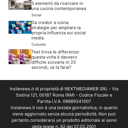
5 elementi da ricercare in
una cucina contemporanea
Social
Da creator a icona:
strategie per ampliare la
propria influenza sui social
media
Curiosità
Test trova le differenze:
questa volta è davvero
difficile scovarle in 20
secondi, ce la farai?
Instanews.it di proprietà di NEXTMEDIAWEB SRL - Via
Sistina 121, 00187 Roma (RM) - Codice Fiscale e
Partita I.V.A. 09689341007
Instanews.it non è una testata giornalistica, in quanto
viene aggiornato senza alcuna periodicità. Non può
pertanto considerarsi un prodotto editoriale ai sensi
della legge n. 62 del 07.03.2001