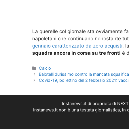
La querelle col giornale sta ovviamente fac
napoletani che continuano nonostante tut
gennaio caratterizzato da zero acquisti
, 
squadra ancora in corsa su tre fronti
è d
Categorie
Calcio
Balotelli durissimo contro la mancata squalifica
Covid-19, bollettino del 2 febbraio 2021: vacci
Instanews.it di proprietà di NEX
Instanews.it non è una testata giornalistica, i