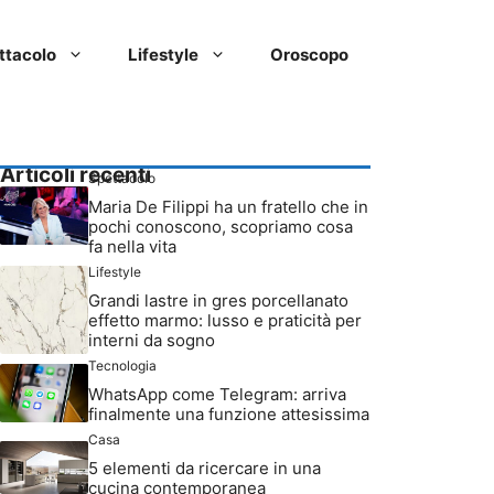
ttacolo
Lifestyle
Oroscopo
Articoli recenti
Spettacolo
Maria De Filippi ha un fratello che in
pochi conoscono, scopriamo cosa
fa nella vita
Lifestyle
Grandi lastre in gres porcellanato
effetto marmo: lusso e praticità per
interni da sogno
Tecnologia
WhatsApp come Telegram: arriva
finalmente una funzione attesissima
Casa
5 elementi da ricercare in una
cucina contemporanea