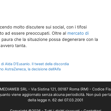
endo molto discutere sui social, con i tifosi
to ad essere preoccupati. Oltre al
mercato di
la paura che la situazione possa degenerare con la
avvero tanta.
 di Alda D’Eusanio. Il tweet della discordia
no AstraZeneca, la decisione dell’Aifa
TMEDIAWEB SRL - Via Sistina 121, 00187 Roma (RM) - Codice Fis
n quanto viene aggiornato senza alcuna periodicità. Non può perta
della legge n. 62 del 07.03.2001
Copyright ©2026 - Tutti i diritti riservati -
Contattaci