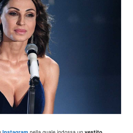
u
Instagram
nella quale indossa un
vestito