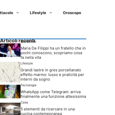
ttacolo
Lifestyle
Oroscopo
Articoli recenti
Spettacolo
Maria De Filippi ha un fratello che in
pochi conoscono, scopriamo cosa
fa nella vita
Lifestyle
Grandi lastre in gres porcellanato
effetto marmo: lusso e praticità per
interni da sogno
Tecnologia
WhatsApp come Telegram: arriva
finalmente una funzione attesissima
Casa
5 elementi da ricercare in una
cucina contemporanea