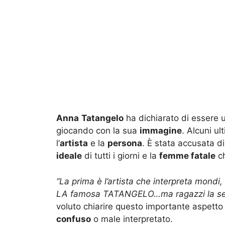
Anna
Tatangelo
ha dichiarato di essere u
giocando con la sua
immagine
. Alcuni u
l’
artista
e la
persona
. È stata accusata 
ideale
di tutti i giorni e la
femme fatale
ch
“La prima è l’artista che interpreta mond
LA famosa TATANGELO…ma ragazzi la se
voluto chiarire questo importante aspetto 
confuso
o male interpretato.