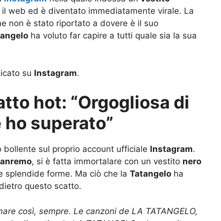
e il web ed è diventato immediatamente virale. La
che non è stato riportato a dovere è il suo
tangelo
ha voluto far capire a tutti quale sia la sua
licato su
Instagram
.
tto hot: “Orgogliosa di
e ho superato”
bollente sul proprio account ufficiale
Instagram
.
 Sanremo
, si è fatta immortalare con un vestito
nero
ue splendide forme. Ma ciò che la
Tatangelo
ha
 dietro questo scatto.
amare così, sempre. Le canzoni de LA TATANGELO,