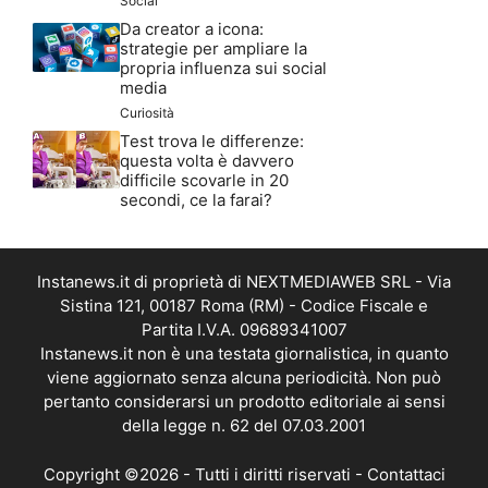
Social
Da creator a icona:
strategie per ampliare la
propria influenza sui social
media
Curiosità
Test trova le differenze:
questa volta è davvero
difficile scovarle in 20
secondi, ce la farai?
Instanews.it di proprietà di NEXTMEDIAWEB SRL - Via
Sistina 121, 00187 Roma (RM) - Codice Fiscale e
Partita I.V.A. 09689341007
Instanews.it non è una testata giornalistica, in quanto
viene aggiornato senza alcuna periodicità. Non può
pertanto considerarsi un prodotto editoriale ai sensi
della legge n. 62 del 07.03.2001
Copyright ©2026 - Tutti i diritti riservati -
Contattaci