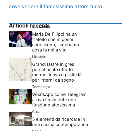
dove vedere il famosissimo attore turco
Articoli recenti
Spettacolo
Maria De Filippi ha un
fratello che in pochi
conoscono, scopriamo
cosa fa nella vita
Lifestyle
Grandi lastre in gres
porcellanato effetto
marmo: lusso e praticità
per interni da sogno
Tecnologia
WhatsApp come Telegram:
arriva finalmente una
funzione attesissima
Casa
5 elementi da ricercare in
una cucina contemporanea