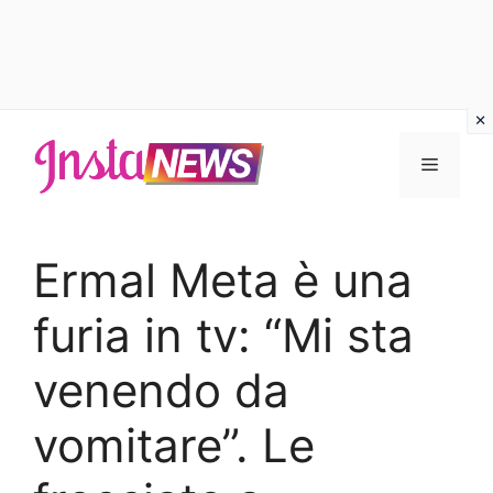
Vai
al
Menu
contenuto
Ermal Meta è una
furia in tv: “Mi sta
venendo da
vomitare”. Le