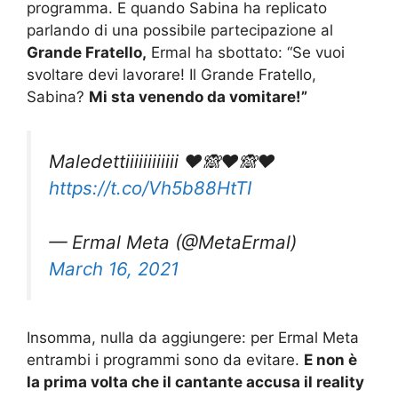
programma. E quando Sabina ha replicato
parlando di una possibile partecipazione al
Grande Fratello,
Ermal ha sbottato: “Se vuoi
svoltare devi lavorare! Il Grande Fratello,
Sabina?
Mi sta venendo da vomitare!”
Maledettiiiiiiiiiiii ❤️🙈❤️🙈❤️
https://t.co/Vh5b88HtTI
— Ermal Meta (@MetaErmal)
March 16, 2021
Insomma, nulla da aggiungere: per Ermal Meta
entrambi i programmi sono da evitare.
E non è
la prima volta che il cantante accusa il reality