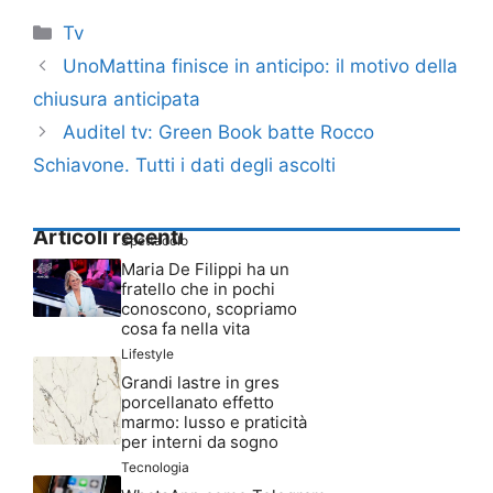
Categorie
Tv
UnoMattina finisce in anticipo: il motivo della
chiusura anticipata
Auditel tv: Green Book batte Rocco
Schiavone. Tutti i dati degli ascolti
Articoli recenti
Spettacolo
Maria De Filippi ha un
fratello che in pochi
conoscono, scopriamo
cosa fa nella vita
Lifestyle
Grandi lastre in gres
porcellanato effetto
marmo: lusso e praticità
per interni da sogno
Tecnologia