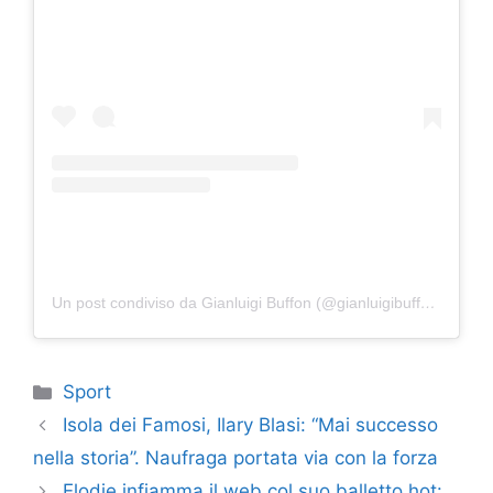
Un post condiviso da Gianluigi Buffon (@gianluigibuffon)
Categorie
Sport
Isola dei Famosi, Ilary Blasi: “Mai successo
nella storia”. Naufraga portata via con la forza
Elodie infiamma il web col suo balletto hot: