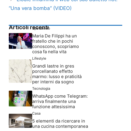
“Una vera bomba” (VIDEO)
Articoli recenti
Spettacolo
Maria De Filippi ha un
fratello che in pochi
conoscono, scopriamo
cosa fa nella vita
Lifestyle
Grandi lastre in gres
porcellanato effetto
marmo: lusso e praticità
per interni da sogno
Tecnologia
WhatsApp come Telegram:
arriva finalmente una
funzione attesissima
Casa
5 elementi da ricercare in
una cucina contemporanea