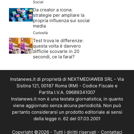
Social
Da creator a icona:
strategie per ampliare la
propria influenza sui social
media
Curiosità
Test trova le differenze:
questa volta è davvero
difficile scovarle in 20
secondi, ce la farai?
Instanews.it di proprietà di NEXTMEDIAWEB SRL - Via
Sistina 121, 00187 Roma (RM) - Codice Fiscale e
Partita I.V.A. 09689341007
Instanews.it non è una testata giornalistica, in quanto
viene aggiornato senza alcuna periodicità. Non può
pertanto considerarsi un prodotto editoriale ai sensi
della legge n. 62 del 07.03.2001
Copyright ©2026 - Tutti i diritti riservati -
Contattaci