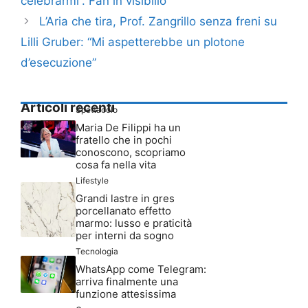
celebrarmi”. Fan in visibilio
L’Aria che tira, Prof. Zangrillo senza freni su
Lilli Gruber: “Mi aspetterebbe un plotone
d’esecuzione”
Articoli recenti
Spettacolo
Maria De Filippi ha un
fratello che in pochi
conoscono, scopriamo
cosa fa nella vita
Lifestyle
Grandi lastre in gres
porcellanato effetto
marmo: lusso e praticità
per interni da sogno
Tecnologia
WhatsApp come Telegram:
arriva finalmente una
funzione attesissima