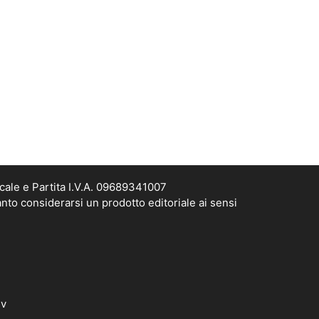
cale e Partita I.V.A. 09689341007
nto considerarsi un prodotto editoriale ai sensi
dv