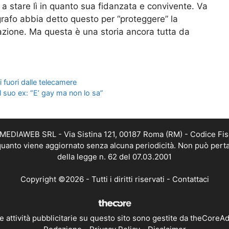
a stare lì in quanto sua fidanzata e convivente. Va
ografo abbia detto questo per “proteggere” la
lazione. Ma questa è una storia ancora tutta da
i fuori dalle telecamere
l suo ex: “E’ gay ma non lo sa”
TMEDIAWEB SRL - Via Sistina 121, 00187 Roma (RM) - Codice Fis
n quanto viene aggiornato senza alcuna periodicità. Non può perta
della legge n. 62 del 07.03.2001
Copyright ©2026 - Tutti i diritti riservati -
Contattaci
e attività pubblicitarie su questo sito sono gestite da theCoreA