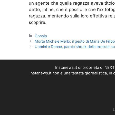
un agente che quella ragazza aveva titolo 
detto, infine, che è possibile che l’ex fot
ragazza, mentendo sulla loro effettiva re
scoprire.
Categorie
Gossip
Morte Michele Merlo: il gesto di Maria De Filipp
Uomini e Donne, parole shock della tronista su
Instanews.it di proprietà di NEX
Instanews.it non è una testata giornalistica, i
L