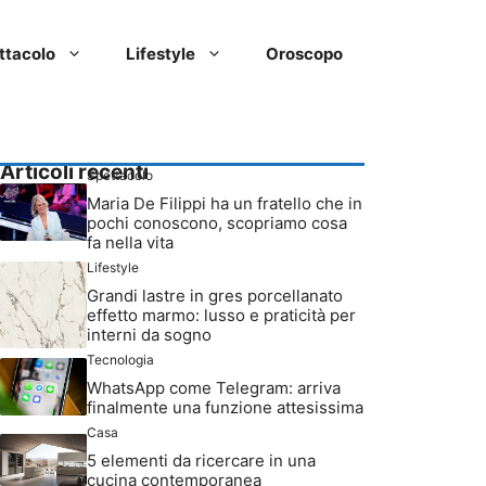
ttacolo
Lifestyle
Oroscopo
Articoli recenti
Spettacolo
Maria De Filippi ha un fratello che in
pochi conoscono, scopriamo cosa
fa nella vita
Lifestyle
Grandi lastre in gres porcellanato
effetto marmo: lusso e praticità per
interni da sogno
Tecnologia
WhatsApp come Telegram: arriva
finalmente una funzione attesissima
Casa
5 elementi da ricercare in una
cucina contemporanea