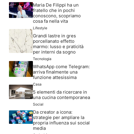
Maria De Filippi ha un
fratello che in pochi
conoscono, scopriamo
cosa fa nella vita
Lifestyle
Grandi lastre in gres
porcellanato effetto
marmo: lusso e praticità
per interni da sogno
Tecnologia
WhatsApp come Telegram:
arriva finalmente una
funzione attesissima
Casa
5 elementi da ricercare in
una cucina contemporanea
Social
Da creator a icona:
strategie per ampliare la
propria influenza sui social
media