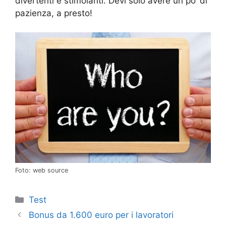
divertenti e stimolanti. Devi solo avere un po’ di
pazienza, a presto!
Foto: web source
Categorie
Test
Bonus da 1.600 euro per i lavoratori