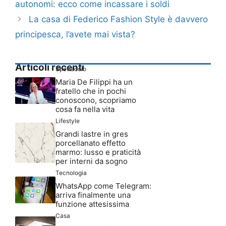
autonomi: ecco come incassare i soldi
La casa di Federico Fashion Style è davvero
principesca, l’avete mai vista?
Articoli recenti
Spettacolo
Maria De Filippi ha un
fratello che in pochi
conoscono, scopriamo
cosa fa nella vita
Lifestyle
Grandi lastre in gres
porcellanato effetto
marmo: lusso e praticità
per interni da sogno
Tecnologia
WhatsApp come Telegram:
arriva finalmente una
funzione attesissima
Casa