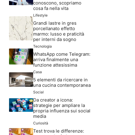
conoscono, scopriamo
cosa fa nella vita
Lifestyle
Grandi lastre in gres
porcellanato effetto
marmo: lusso e praticità
per interni da sogno
Tecnologia
WhatsApp come Telegram:
arriva finalmente una
funzione attesissima
Casa
5 elementi da ricercare in
una cucina contemporanea
Social
Da creator a icona:
strategie per ampliare la
propria influenza sui social
media
Curiosità
Test trova le differenze: