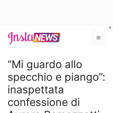
Vai
al
Menu
contenuto
“Mi guardo allo
specchio e piango”:
inaspettata
confessione di