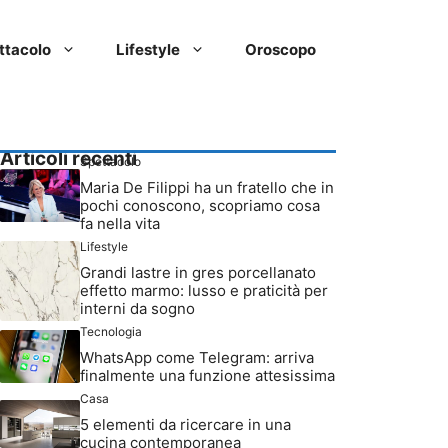
ttacolo
Lifestyle
Oroscopo
Articoli recenti
Spettacolo
Maria De Filippi ha un fratello che in
pochi conoscono, scopriamo cosa
fa nella vita
Lifestyle
Grandi lastre in gres porcellanato
effetto marmo: lusso e praticità per
interni da sogno
Tecnologia
WhatsApp come Telegram: arriva
finalmente una funzione attesissima
Casa
5 elementi da ricercare in una
cucina contemporanea