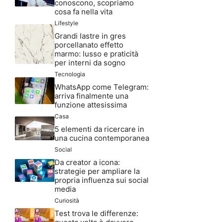
conoscono, scopriamo
cosa fa nella vita
Lifestyle
Grandi lastre in gres
porcellanato effetto
marmo: lusso e praticità
per interni da sogno
Tecnologia
WhatsApp come Telegram:
arriva finalmente una
funzione attesissima
Casa
5 elementi da ricercare in
una cucina contemporanea
Social
Da creator a icona:
strategie per ampliare la
propria influenza sui social
media
Curiosità
Test trova le differenze: