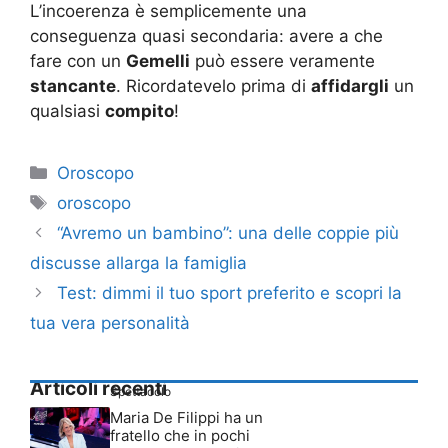
L’incoerenza è semplicemente una
conseguenza quasi secondaria: avere a che
fare con un
Gemelli
può essere veramente
stancante
. Ricordatevelo prima di
affidargli
un
qualsiasi
compito
!
Categorie
Oroscopo
Tag
oroscopo
“Avremo un bambino”: una delle coppie più
discusse allarga la famiglia
Test: dimmi il tuo sport preferito e scopri la
tua vera personalità
Articoli recenti
Spettacolo
Maria De Filippi ha un
fratello che in pochi