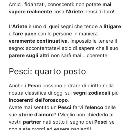
Amici, fidanzati, conoscenti: non potete
mai
sapere
realmente
cosa l’
Ariete
pensi di loro!
L’
Ariete
è uno di quei segni che tende a
litigare
e
fare
pace
con le persone in maniera
veramente
continuativa
. Impossibile tenere il
segno: accontentatevi solo di sapere che il suo
parere
sugli
altri
non sarà mai… coerente!
Pesci: quarto posto
Anche i
Pesci
possono entrare di diritto nella
nostra classifica di oggi sui
segni
zodiacali
più
incoerenti
dell’oroscopo
.
Avete mai sentito un
Pesci
farvi
l’elenco
delle
sue
storie
d’amore
? (Meglio non chiederlo ai
vostri
partner
nati sotto il segno dei
Pesci
se
non siete pronti ad essere pazienti).