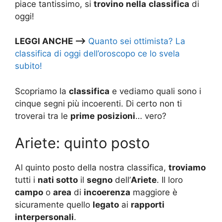
piace tantissimo, si
trovino
nella
classifica
di
oggi!
LEGGI ANCHE –>
Quanto sei ottimista? La
classifica di oggi dell’oroscopo ce lo svela
subito!
Scopriamo la
classifica
e vediamo quali sono i
cinque segni più incoerenti. Di certo non ti
troverai tra le
prime
posizioni
… vero?
Ariete: quinto posto
Al quinto posto della nostra classifica,
troviamo
tutti i
nati sotto
il
segno
dell’
Ariete
. Il loro
campo
o
area
di
incoerenza
maggiore è
sicuramente quello
legato
ai
rapporti
interpersonali
.