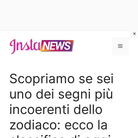
Vai
al
Menu
contenuto
Scopriamo se sei
uno dei segni più
incoerenti dello
zodiaco: ecco la