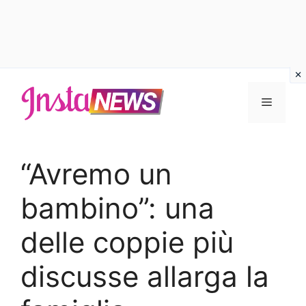
Vai
al
Menu
contenuto
“Avremo un
bambino”: una
delle coppie più
discusse allarga la