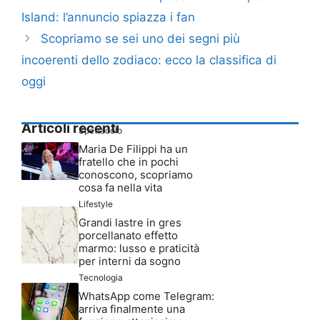
Island: l’annuncio spiazza i fan
Scopriamo se sei uno dei segni più
incoerenti dello zodiaco: ecco la classifica di
oggi
Articoli recenti
Spettacolo
Maria De Filippi ha un
fratello che in pochi
conoscono, scopriamo
cosa fa nella vita
Lifestyle
Grandi lastre in gres
porcellanato effetto
marmo: lusso e praticità
per interni da sogno
Tecnologia
WhatsApp come Telegram:
arriva finalmente una