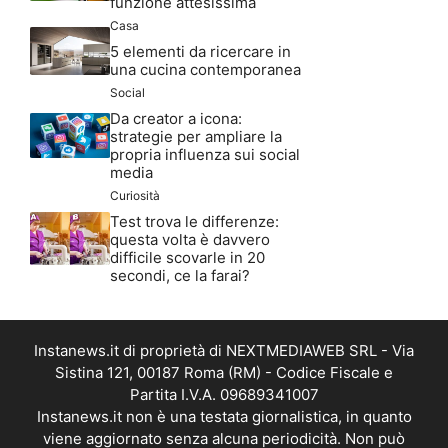
funzione attesissima
Casa
5 elementi da ricercare in
una cucina contemporanea
Social
Da creator a icona:
strategie per ampliare la
propria influenza sui social
media
Curiosità
Test trova le differenze:
questa volta è davvero
difficile scovarle in 20
secondi, ce la farai?
Instanews.it di proprietà di NEXTMEDIAWEB SRL - Via
Sistina 121, 00187 Roma (RM) - Codice Fiscale e
Partita I.V.A. 09689341007
Instanews.it non è una testata giornalistica, in quanto
viene aggiornato senza alcuna periodicità. Non può