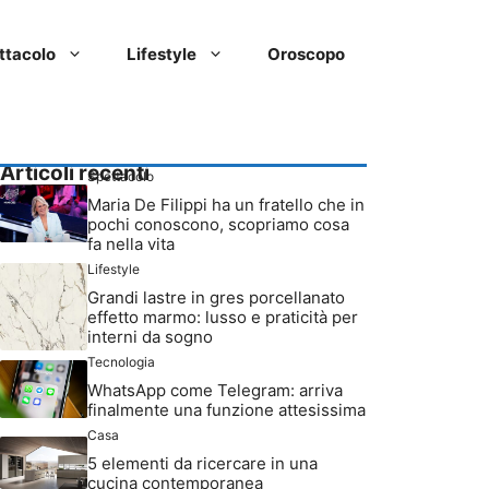
ttacolo
Lifestyle
Oroscopo
Articoli recenti
Spettacolo
Maria De Filippi ha un fratello che in
pochi conoscono, scopriamo cosa
fa nella vita
Lifestyle
Grandi lastre in gres porcellanato
effetto marmo: lusso e praticità per
interni da sogno
Tecnologia
WhatsApp come Telegram: arriva
finalmente una funzione attesissima
Casa
5 elementi da ricercare in una
cucina contemporanea