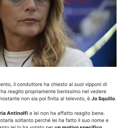
to, il conduttore ha chiesto ai suoi vipponi di
n ha reagito propriamente benissimo nel vedere
nostante non sia poi finita al televoto, è
Jo Squillo
.
ia Antinolfi
e lei non ha affatto reagito bene.
otarla soltanto perché lei ha fatto il suo nome e
uanto lei lo ha votato per
un motivo specifico
,