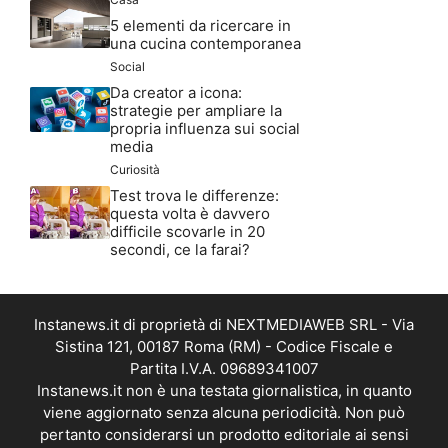
5 elementi da ricercare in
una cucina contemporanea
Social
Da creator a icona:
strategie per ampliare la
propria influenza sui social
media
Curiosità
Test trova le differenze:
questa volta è davvero
difficile scovarle in 20
secondi, ce la farai?
Instanews.it di proprietà di NEXTMEDIAWEB SRL - Via
Sistina 121, 00187 Roma (RM) - Codice Fiscale e
Partita I.V.A. 09689341007
Instanews.it non è una testata giornalistica, in quanto
viene aggiornato senza alcuna periodicità. Non può
pertanto considerarsi un prodotto editoriale ai sensi