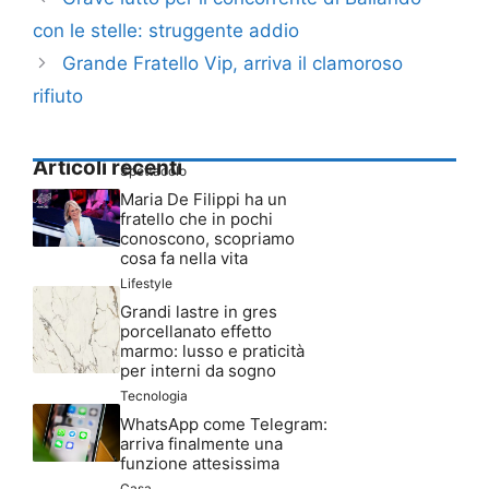
con le stelle: struggente addio
Grande Fratello Vip, arriva il clamoroso
rifiuto
Articoli recenti
Spettacolo
Maria De Filippi ha un
fratello che in pochi
conoscono, scopriamo
cosa fa nella vita
Lifestyle
Grandi lastre in gres
porcellanato effetto
marmo: lusso e praticità
per interni da sogno
Tecnologia
WhatsApp come Telegram:
arriva finalmente una
funzione attesissima
Casa