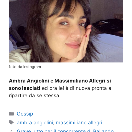
foto da instagram
Ambra Angiolini e Massimiliano Allegri si
sono lasciati
ed ora lei è di nuova pronta a
ripartire da se stessa.
Categorie
Gossip
Tag
ambra angiolini
,
massimiliano allegri
Grave lutto per il concorrente di Ballando