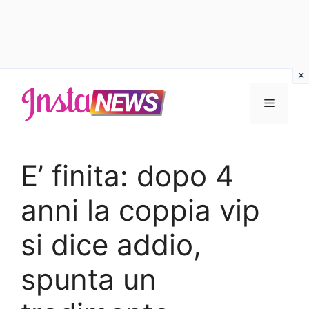
Vai
al
Menu
contenuto
E’ finita: dopo 4
anni la coppia vip
si dice addio,
spunta un