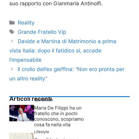
suo rapporto con Gianmaria Antinolfi.
Categorie
Reality
Tag
Grande Fratello Vip
Davide e Martina di Matrimonio a prima
vista Italia: dopo il fatidico sì, accade
l’impensabile
Il crollo dell’ex gieffina: “Non ero pronta per
un altro reality”
Articoli recenti
Spettacolo
Maria De Filippi ha un
fratello che in pochi
conoscono, scopriamo
cosa fa nella vita
Lifestyle