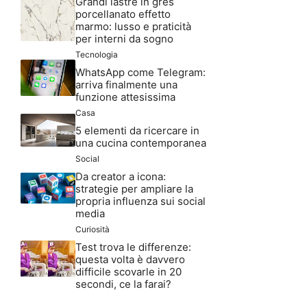
Grandi lastre in gres
porcellanato effetto
marmo: lusso e praticità
per interni da sogno
Tecnologia
WhatsApp come Telegram:
arriva finalmente una
funzione attesissima
Casa
5 elementi da ricercare in
una cucina contemporanea
Social
Da creator a icona:
strategie per ampliare la
propria influenza sui social
media
Curiosità
Test trova le differenze:
questa volta è davvero
difficile scovarle in 20
secondi, ce la farai?