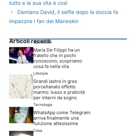
tutto e la sua vita è così
Damiano David, il selfie dopo la doccia fa
impazzire i fan dei Maneskin
Articoli recenti
Spettacolo
Maria De Filippi ha un
fratello che in pochi
conoscono, scopriamo
cosa fa nella vita
Lifestyle
Grandi lastre in gres
porcellanato effetto
marmo: lusso e praticità
per interni da sogno
Tecnologia
WhatsApp come Telegram:
arriva finalmente una
funzione attesissima
Casa