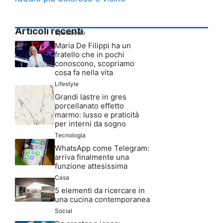
Articoli recenti
Spettacolo
Maria De Filippi ha un
fratello che in pochi
conoscono, scopriamo
cosa fa nella vita
Lifestyle
Grandi lastre in gres
porcellanato effetto
marmo: lusso e praticità
per interni da sogno
Tecnologia
WhatsApp come Telegram:
arriva finalmente una
funzione attesissima
Casa
5 elementi da ricercare in
una cucina contemporanea
Social