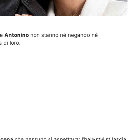
he
Antonino
non stanno né negando né
 di loro.
scena
che nessuno si aspettava: l’hair-stylist lascia