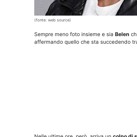
(fonte: web source)
Sempre meno foto insieme e sia
Belen
c
affermando quello che sta succedendo tra
Nelle ultime ore, però, arriva un
colpo di 