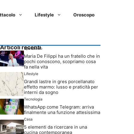
ttacolo
Lifestyle
Oroscopo
Articoli recenti
Spettacolo
Maria De Filippi ha un fratello che in
pochi conoscono, scopriamo cosa
fa nella vita
Lifestyle
Grandi lastre in gres porcellanato
effetto marmo: lusso e praticità per
interni da sogno
Tecnologia
WhatsApp come Telegram: arriva
finalmente una funzione attesissima
Casa
5 elementi da ricercare in una
cucina contemporanea