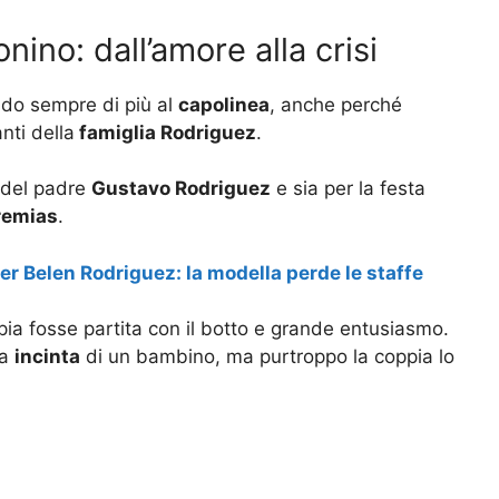
nino: dall’amore alla crisi
ndo sempre di più al
capolinea
, anche perché
ti della
famiglia Rodriguez
.
del padre
Gustavo Rodriguez
e sia per la festa
remias
.
r Belen Rodriguez: la modella perde le staffe
ia fosse partita con il botto e grande entusiasmo.
ta
incinta
di un bambino, ma purtroppo la coppia lo