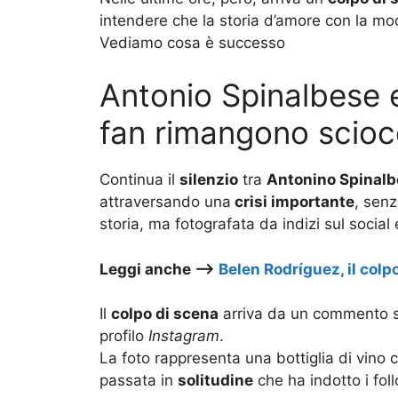
intendere che la storia d’amore con la mo
Vediamo cosa è successo
Antonio Spinalbese e
fan rimangono scioc
Continua il
silenzio
tra
Antonino Spinal
attraversando una
crisi importante
, senz
storia, ma fotografata da indizi sul social
Leggi anche –>
Belen Rodríguez, il col
Il
colpo di scena
arriva da un commento sot
profilo
Instagram
.
La foto rappresenta una bottiglia di vino
passata in
solitudine
che ha indotto i fol