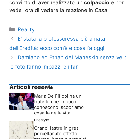
convinto di aver realizzato un
colpaccio
e non
vede l’ora di vedere la reazione in
Casa
Categorie
Reality
E’ stata la professoressa più amata
dell’Eredità: ecco com’è e cosa fa oggi
Damiano ed Ethan dei Maneskin senza veli:
le foto fanno impazzire i fan
Articoli recenti
Spettacolo
Maria De Filippi ha un
fratello che in pochi
conoscono, scopriamo
cosa fa nella vita
Lifestyle
Grandi lastre in gres
porcellanato effetto