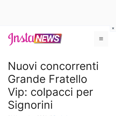
Vai
al
Menu
contenuto
Nuovi concorrenti
Grande Fratello
Vip: colpacci per
Signorini