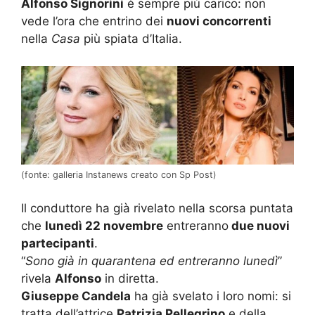
Alfonso Signorini
è sempre più carico: non
vede l’ora che entrino dei
nuovi concorrenti
nella
Casa
più spiata d’Italia.
(fonte: galleria Instanews creato con Sp Post)
Il conduttore ha già rivelato nella scorsa puntata
che
lunedì 22 novembre
entreranno
due nuovi
partecipanti
.
“
Sono già in quarantena ed entreranno lunedì
”
rivela
Alfonso
in diretta.
Giuseppe Candela
ha già svelato i loro nomi: si
tratta dell’attrice
Patrizia Pellegrino
e della