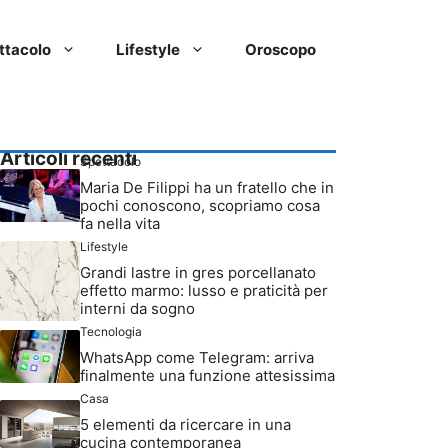
ttacolo
Lifestyle
Oroscopo
Articoli recenti
Spettacolo
Maria De Filippi ha un fratello che in
pochi conoscono, scopriamo cosa
fa nella vita
Lifestyle
Grandi lastre in gres porcellanato
effetto marmo: lusso e praticità per
interni da sogno
Tecnologia
WhatsApp come Telegram: arriva
finalmente una funzione attesissima
Casa
5 elementi da ricercare in una
cucina contemporanea