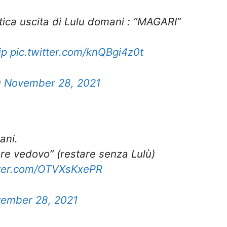
tica uscita di Lulu domani : “MAGARI”
ip
pic.twitter.com/knQBgi4z0t
)
November 28, 2021
ani.
ere vedovo” (restare senza Lulù)
tter.com/OTVXsKxePR
ember 28, 2021