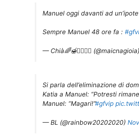
Manuel oggi davanti ad un’ipote
Sempre Manuel 48 ore fa :
#gfv
— Chià🌈🍯🧚🏻‍♀️✨ (@maicnagioia
Si parla dell’eliminazione di dom
Katia a Manuel: “Potresti riman
Manuel: “Magari!”
#gfvip
pic.twi
— BL (@rainbow20202020)
Nov