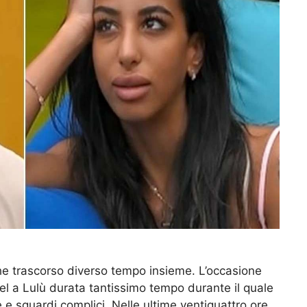
he trascorso diverso tempo insieme. L’occasione
l a Lulù durata tantissimo tempo durante il quale
 e sguardi complici. Nelle ultime ventiquattro ore,