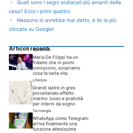
Quali sono i segni zodiacali più amanti della
casa? Ecco i primi quattro
Nessuno lo avrebbe mai detto, è lei la più
cliccata su Google!
Articoli recenti
Spettacolo
Maria De Filippi ha un
fratello che in pochi
conoscono, scopriamo
cosa fa nella vita
Lifestyle
Grandi lastre in gres
porcellanato effetto
marmo: lusso e praticità
per interni da sogno
Tecnologia
WhatsApp come Telegram:
arriva finalmente una
funzione attesissima