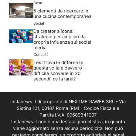
Casa
5 elementi da ricercare in
una cucina contemporanea
Social
Da creator a icona:
strategie per ampliare la
propria influenza sui social
media
Curiosità
Test trova le differenze:
questa volta è davvero
difficile scovarle in 20
secondi, ce la farai?
Instanews.it di proprietà di NEXTMEDIAWEB SRL - Via
Sistina 121, 00187 Roma (RM) - Codice Fiscale e
Partita I.V.A. 09689341007
Instanews.it non è una testata giornalistica, in quanto
viene aggiornato senza alcuna periodicità. Non può
pertanto considerarsi un prodotto editoriale ai sensi