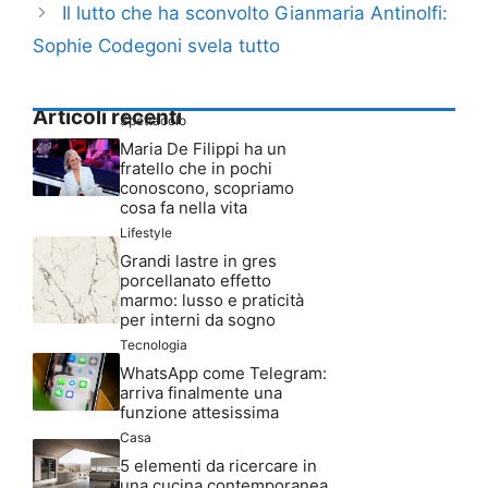
Il lutto che ha sconvolto Gianmaria Antinolfi:
Sophie Codegoni svela tutto
Articoli recenti
Spettacolo
Maria De Filippi ha un
fratello che in pochi
conoscono, scopriamo
cosa fa nella vita
Lifestyle
Grandi lastre in gres
porcellanato effetto
marmo: lusso e praticità
per interni da sogno
Tecnologia
WhatsApp come Telegram:
arriva finalmente una
funzione attesissima
Casa
5 elementi da ricercare in
una cucina contemporanea