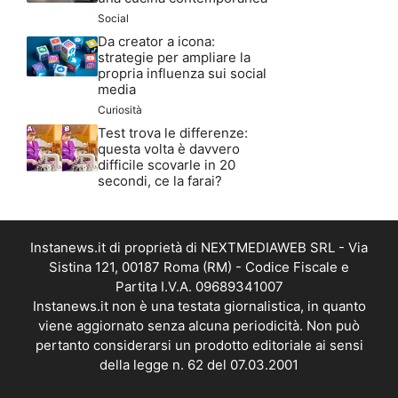
Social
Da creator a icona:
strategie per ampliare la
propria influenza sui social
media
Curiosità
Test trova le differenze:
questa volta è davvero
difficile scovarle in 20
secondi, ce la farai?
Instanews.it di proprietà di NEXTMEDIAWEB SRL - Via
Sistina 121, 00187 Roma (RM) - Codice Fiscale e
Partita I.V.A. 09689341007
Instanews.it non è una testata giornalistica, in quanto
viene aggiornato senza alcuna periodicità. Non può
pertanto considerarsi un prodotto editoriale ai sensi
della legge n. 62 del 07.03.2001