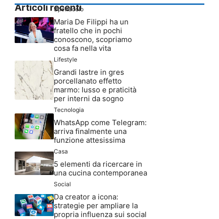
Articoli recenti
Spettacolo
Maria De Filippi ha un
fratello che in pochi
conoscono, scopriamo
cosa fa nella vita
Lifestyle
Grandi lastre in gres
porcellanato effetto
marmo: lusso e praticità
per interni da sogno
Tecnologia
WhatsApp come Telegram:
arriva finalmente una
funzione attesissima
Casa
5 elementi da ricercare in
una cucina contemporanea
Social
Da creator a icona:
strategie per ampliare la
propria influenza sui social