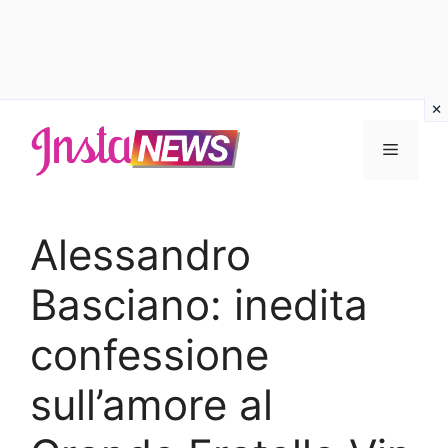
Vai
al
Menu
contenuto
Alessandro
Basciano: inedita
confessione
sull’amore al