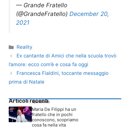
— Grande Fratello
(@GrandeFratello)
December 20,
2021
Categorie
Reality
Ex cantante di Amici che nella scuola trovò
l’amore: ecco com’è e cosa fa oggi
Francesca Fialdini, toccante messaggio
prima di Natale
Articoli recenti
Spettacolo
Maria De Filippi ha un
fratello che in pochi
conoscono, scopriamo
cosa fa nella vita