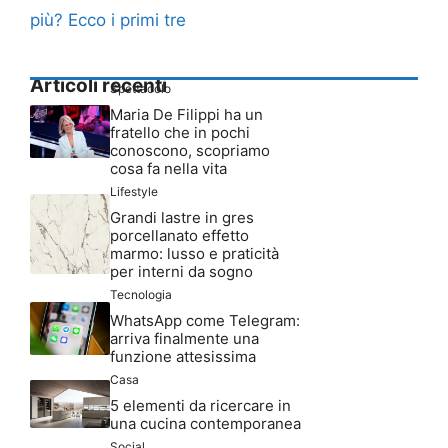
più? Ecco i primi tre
Articoli recenti
Spettacolo
Maria De Filippi ha un
fratello che in pochi
conoscono, scopriamo
cosa fa nella vita
Lifestyle
Grandi lastre in gres
porcellanato effetto
marmo: lusso e praticità
per interni da sogno
Tecnologia
WhatsApp come Telegram:
arriva finalmente una
funzione attesissima
Casa
5 elementi da ricercare in
una cucina contemporanea
Social