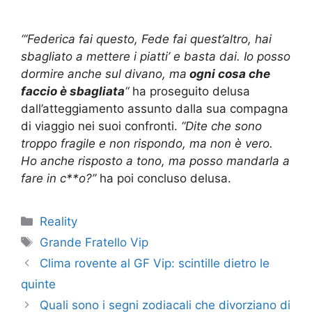
“‘Federica fai questo, Fede fai quest’altro, hai
sbagliato a mettere i piatti’ e basta dai. Io posso
dormire anche sul divano, ma
ogni cosa che
faccio è sbagliata
“
ha proseguito delusa
dall’atteggiamento assunto dalla sua compagna
di viaggio nei suoi confronti.
“Dite che sono
troppo fragile e non rispondo, ma non è vero.
Ho anche risposto a tono, ma posso mandarla a
fare in c**o?”
ha poi concluso delusa.
Categorie
Reality
Tag
Grande Fratello Vip
Clima rovente al GF Vip: scintille dietro le
quinte
Quali sono i segni zodiacali che divorziano di