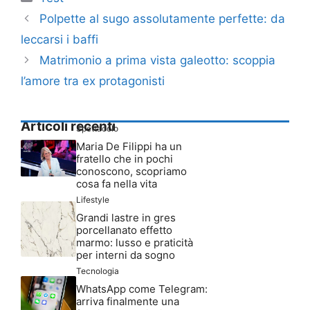
Polpette al sugo assolutamente perfette: da
leccarsi i baffi
Matrimonio a prima vista galeotto: scoppia
l’amore tra ex protagonisti
Articoli recenti
Spettacolo
Maria De Filippi ha un
fratello che in pochi
conoscono, scopriamo
cosa fa nella vita
Lifestyle
Grandi lastre in gres
porcellanato effetto
marmo: lusso e praticità
per interni da sogno
Tecnologia
WhatsApp come Telegram:
arriva finalmente una