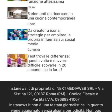
funzione attesissima
Casa
5 elementi da ricercare in
una cucina contemporanea
Social
Da creator a icona:
strategie per ampliare la
propria influenza sui social
media
Curiosità
Test trova le differenze:
questa volta è davvero
difficile scovarle in 20
secondi, ce la farai?
Instanews.it di proprietà di NEXTMEDIAWEB SRL - Via
Sistina 121, 00187 Roma (RM) - Codice Fiscale e
Partita I.V.A. 09689341007
Instanews.it non è una testata giornalistica, in quanto
viene aggiornato senza alcuna periodicità. Non può