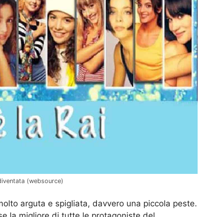
 diventata (websource)
molto arguta e spigliata, davvero una piccola peste.
e la migliore di tutte le protagoniste del