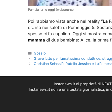
Pamela ieri e oggi (websource)
Poi l’abbiamo vista anche nel reality
“La F
d’Urso nei salotti di Pomeriggio 5. Sostan
spesso ci fa capolino. Oggi si mostra come
mamma
di due bambine: Alice, la prima fi
Categorie
Gossip
Grave lutto per l’amatissima conduttrice: strug
Christian Selassiè, fratello Jessica e Lulù: mes
Instanews.it di proprietà di NEX
Instanews.it non è una testata giornalistica, i