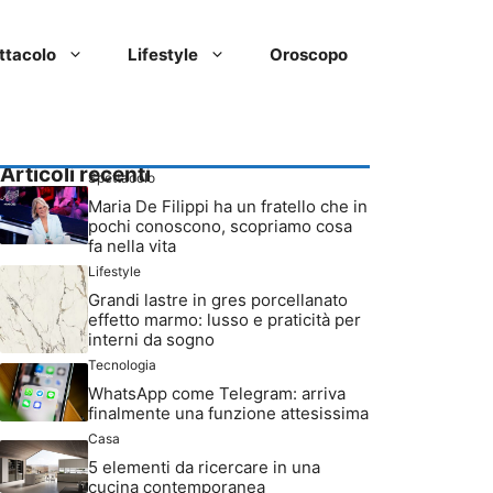
ttacolo
Lifestyle
Oroscopo
Articoli recenti
Spettacolo
Maria De Filippi ha un fratello che in
pochi conoscono, scopriamo cosa
fa nella vita
Lifestyle
Grandi lastre in gres porcellanato
effetto marmo: lusso e praticità per
interni da sogno
Tecnologia
WhatsApp come Telegram: arriva
finalmente una funzione attesissima
Casa
5 elementi da ricercare in una
cucina contemporanea