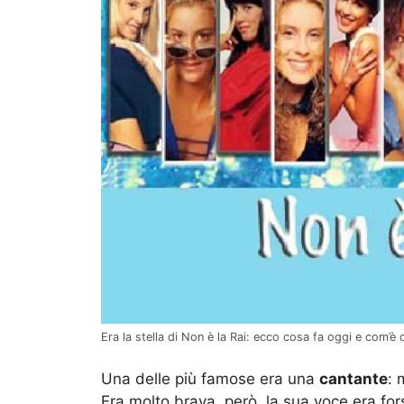
Era la stella di Non è la Rai: ecco cosa fa oggi e com’è
Una delle più famose era una
cantante
: 
Era molto brava, però, la sua voce era fors