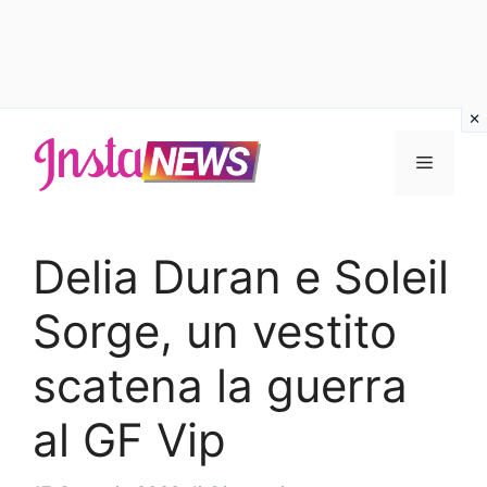
Vai
al
Menu
contenuto
Delia Duran e Soleil
Sorge, un vestito
scatena la guerra
al GF Vip