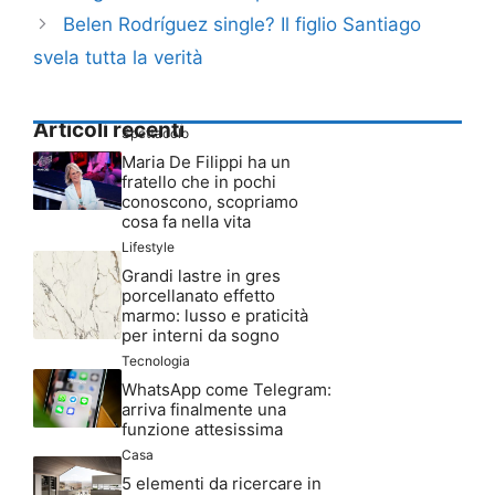
Belen Rodríguez single? Il figlio Santiago
svela tutta la verità
Articoli recenti
Spettacolo
Maria De Filippi ha un
fratello che in pochi
conoscono, scopriamo
cosa fa nella vita
Lifestyle
Grandi lastre in gres
porcellanato effetto
marmo: lusso e praticità
per interni da sogno
Tecnologia
WhatsApp come Telegram:
arriva finalmente una
funzione attesissima
Casa
5 elementi da ricercare in
una cucina contemporanea