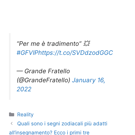
“Per me è tradimento” 💥
#GFVIP
https://t.co/SVDdzodGGC
— Grande Fratello
(@GrandeFratello)
January 16,
2022
Categorie
Reality
Quali sono i segni zodiacali più adatti
all’insegnamento? Ecco i primi tre