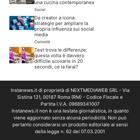
Social
Da creator a icona:
strategie per ampliare la
propria influenza sui social
media
Curiosità
Test trova le differenze:
questa volta è davvero
difficile scovarle in 20
secondi, ce la farai?
Instanews.it di proprietà di NEXTMEDIAWEB SRL - Via
Sistina 121, 00187 Roma (RM) - Codice Fiscale e
Partita I.V.A. 09689341007
Instanews.it non è una testata giornalistica, in quanto
viene aggiornato senza alcuna periodicità. Non può
pertanto considerarsi un prodotto editoriale ai sensi
della legge n. 62 del 07.03.2001
Copyright ©2026 - Tutti i diritti riservati -
Contattaci