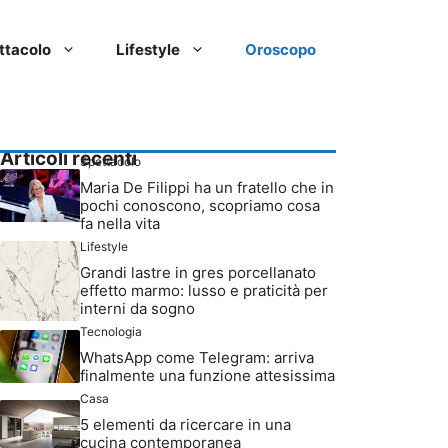
ttacolo
Lifestyle
Oroscopo
Articoli recenti
Spettacolo
Maria De Filippi ha un fratello che in
pochi conoscono, scopriamo cosa
fa nella vita
Lifestyle
Grandi lastre in gres porcellanato
effetto marmo: lusso e praticità per
interni da sogno
Tecnologia
WhatsApp come Telegram: arriva
finalmente una funzione attesissima
Casa
5 elementi da ricercare in una
cucina contemporanea