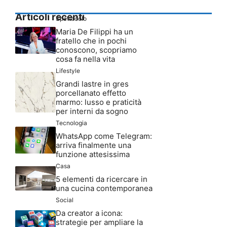
Articoli recenti
Spettacolo
Maria De Filippi ha un
fratello che in pochi
conoscono, scopriamo
cosa fa nella vita
Lifestyle
Grandi lastre in gres
porcellanato effetto
marmo: lusso e praticità
per interni da sogno
Tecnologia
WhatsApp come Telegram:
arriva finalmente una
funzione attesissima
Casa
5 elementi da ricercare in
una cucina contemporanea
Social
Da creator a icona:
strategie per ampliare la