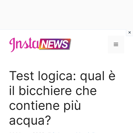
Vai
al
Menu
contenuto
Test logica: qual è
il bicchiere che
contiene più
acqua?