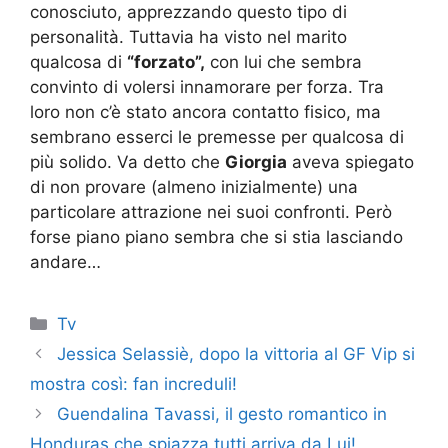
conosciuto, apprezzando questo tipo di
personalità. Tuttavia ha visto nel marito
qualcosa di
“forzato”,
con lui che sembra
convinto di volersi innamorare per forza. Tra
loro non c’è stato ancora contatto fisico, ma
sembrano esserci le premesse per qualcosa di
più solido. Va detto che
Giorgia
aveva spiegato
di non provare (almeno inizialmente) una
particolare attrazione nei suoi confronti. Però
forse piano piano sembra che si stia lasciando
andare…
Categorie
Tv
Jessica Selassiè, dopo la vittoria al GF Vip si
mostra così: fan increduli!
Guendalina Tavassi, il gesto romantico in
Honduras che spiazza tutti arriva da Lui!