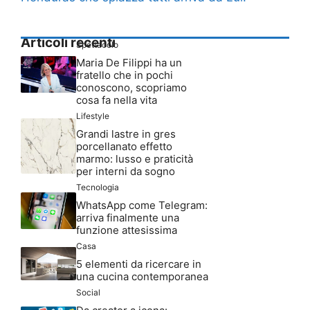
Articoli recenti
Spettacolo
Maria De Filippi ha un
fratello che in pochi
conoscono, scopriamo
cosa fa nella vita
Lifestyle
Grandi lastre in gres
porcellanato effetto
marmo: lusso e praticità
per interni da sogno
Tecnologia
WhatsApp come Telegram:
arriva finalmente una
funzione attesissima
Casa
5 elementi da ricercare in
una cucina contemporanea
Social