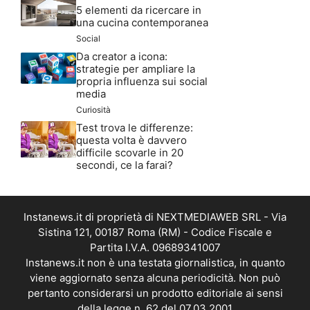
5 elementi da ricercare in
una cucina contemporanea
Social
Da creator a icona:
strategie per ampliare la
propria influenza sui social
media
Curiosità
Test trova le differenze:
questa volta è davvero
difficile scovarle in 20
secondi, ce la farai?
Instanews.it di proprietà di NEXTMEDIAWEB SRL - Via
Sistina 121, 00187 Roma (RM) - Codice Fiscale e
Partita I.V.A. 09689341007
Instanews.it non è una testata giornalistica, in quanto
viene aggiornato senza alcuna periodicità. Non può
pertanto considerarsi un prodotto editoriale ai sensi
della legge n. 62 del 07.03.2001