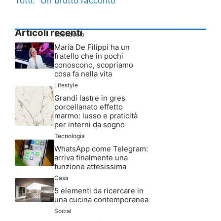
Totti: “Un brutto racconto”
Articoli recenti
Spettacolo
Maria De Filippi ha un
fratello che in pochi
conoscono, scopriamo
cosa fa nella vita
Lifestyle
Grandi lastre in gres
porcellanato effetto
marmo: lusso e praticità
per interni da sogno
Tecnologia
WhatsApp come Telegram:
arriva finalmente una
funzione attesissima
Casa
5 elementi da ricercare in
una cucina contemporanea
Social