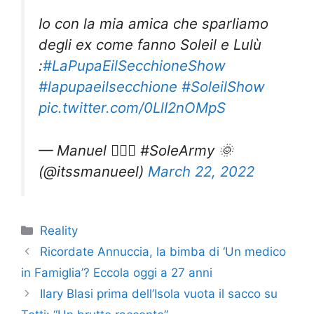
Io con la mia amica che sparliamo
degli ex come fanno Soleil e Lulù
:
#LaPupaEilSecchioneShow
#lapupaeilsecchione
#SoleilShow
pic.twitter.com/0LlI2nOMpS
— Manuel 🧘🏽‍♂️ #SoleArmy 🌞
(@itssmanueel)
March 22, 2022
Categorie
Reality
Ricordate Annuccia, la bimba di ‘Un medico
in Famiglia’? Eccola oggi a 27 anni
Ilary Blasi prima dell’Isola vuota il sacco su