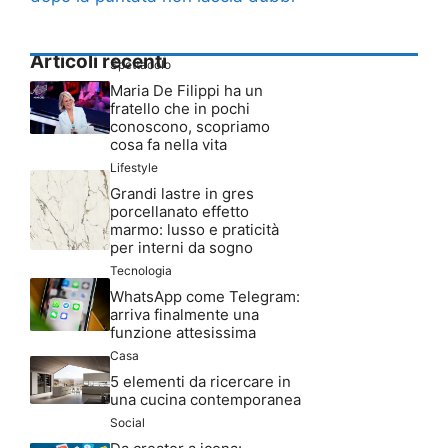
Articoli recenti
Spettacolo
Maria De Filippi ha un
fratello che in pochi
conoscono, scopriamo
cosa fa nella vita
Lifestyle
Grandi lastre in gres
porcellanato effetto
marmo: lusso e praticità
per interni da sogno
Tecnologia
WhatsApp come Telegram:
arriva finalmente una
funzione attesissima
Casa
5 elementi da ricercare in
una cucina contemporanea
Social