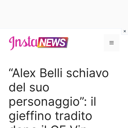
Vai
al
Menu
contenuto
“Alex Belli schiavo
del suo
personaggio”: il
gieffino tradito