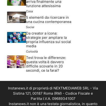
arriva finalmente una
funzione attesissima
Casa
5 elementi da ricercare in
una cucina contemporanea
Social
Da creator a icona:
strategie per ampliare la
propria influenza sui social
media
Curiosità
Test trova le differenze:
questa volta è davvero
difficile scovarle in 20
secondi, ce la farai?
Instanews.it di proprietà di NEXTMEDIAWEB SRL - Via
Sistina 121, 00187 Roma (RM) - Codice Fiscale e
Partita I.V.A. 09689341007
Instanews.it non è una testata giornalistica, in quanto