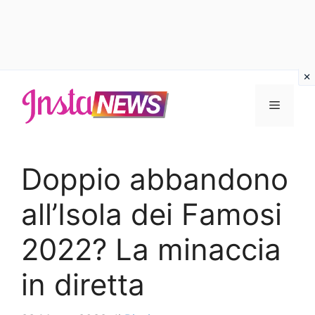
Vai
al
Menu
contenuto
Doppio abbandono
all’Isola dei Famosi
2022? La minaccia
in diretta