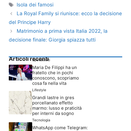
Tag
Isola dei famosi
La Royal Family si riunisce: ecco la decisione
del Principe Harry
Matrimonio a prima vista Italia 2022, la
decisione finale: Giorgia spiazza tutti
Articoli recenti
Spettacolo
Maria De Filippi ha un
fratello che in pochi
conoscono, scopriamo
cosa fa nella vita
Lifestyle
Grandi lastre in gres
porcellanato effetto
marmo: lusso e praticità
per interni da sogno
Tecnologia
WhatsApp come Telegram: